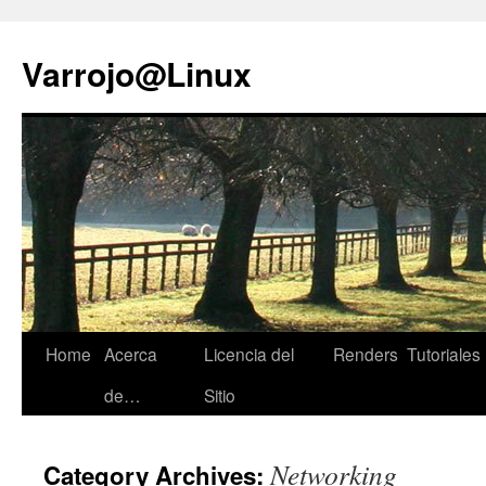
Skip
to
Varrojo@Linux
content
Home
Acerca
Licencia del
Renders
Tutoriales
de…
Sitio
Networking
Category Archives: