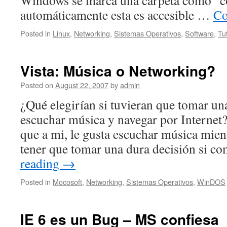
Windows se marca una carpeta como “c
automáticamente esta es accesible …
Co
Posted in
Linux
,
Networking
,
Sistemas Operativos
,
Software
,
Tu
Vista: Música o Networking?
Posted on
August 22, 2007
by
admin
¿Qué elegirían si tuvieran que tomar un
escuchar música y navegar por Internet? 
que a mi, le gusta escuchar música mient
tener que tomar una dura decisión si 
reading
→
Posted in
Mocosoft
,
Networking
,
Sistemas Operativos
,
WinDOS
IE 6 es un Bug – MS confiesa